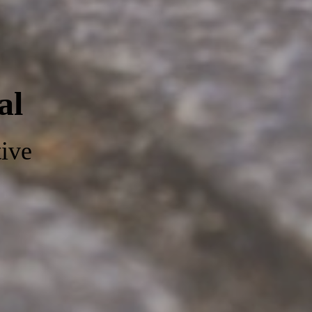
al
tive